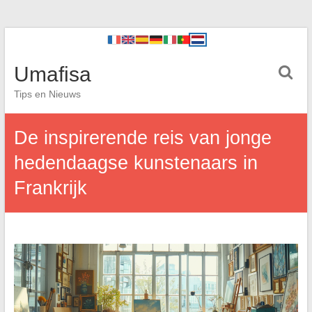
Umafisa
Tips en Nieuws
De inspirerende reis van jonge
hedendaagse kunstenaars in
Frankrijk