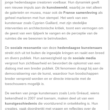
jonge hedendaagse creatoren voelbaar. Hun dynamiek geeft
een nieuwe impuls aan de
kunstwereld
, waarbij ze niet alleen
de galerieën en musea, maar ook de
Franse samenleving
als
geheel markeren met hun stempel. Het werk van een
kunstenaar zoals Cyprien Gaillard, met zijn stedelijke
interventies en architectonische kritiek, toont een vermogen om
de geest van een tijdperk te vangen en de perceptie van de
ruimtes die we bewonen te beïnvloeden.
De
sociale resonantie
van deze
hedendaagse kunstenaars
strekt zich uit tot buiten de ingewijde kringen en raakt een breed
en divers publiek. Hun aanwezigheid op de
sociale media
vergroot hun zichtbaarheid en bevordert de opkomst van een
dialoog met een breder publiek. Dit fenomeen draagt bij aan de
democratisering van de kunst, waardoor hun boodschappen
breder verspreid worden en er directe interactie met de
toeschouwers mogelijk is.
De werken van jonge kunstenaars zoals Loris Gréaud, wiens
bekendheid in 2007 snel toenam, maken deel uit van een
kunstgeschiedenis
die voortdurend in ontwikkeling is. Hun
creaties, vaak doordrenkt met vragen en reflecties over de