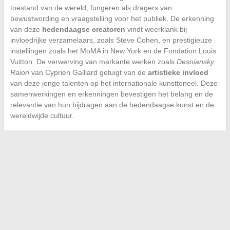
toestand van de wereld, fungeren als dragers van
bewustwording en vraagstelling voor het publiek. De erkenning
van deze
hedendaagse creatoren
vindt weerklank bij
invloedrijke verzamelaars, zoals Steve Cohen, en prestigieuze
instellingen zoals het MoMA in New York en de Fondation Louis
Vuitton. De verwerving van markante werken zoals
Desniansky
Raion
van Cyprien Gaillard getuigt van de
artistieke invloed
van deze jonge talenten op het internationale kunsttoneel. Deze
samenwerkingen en erkenningen bevestigen het belang en de
relevantie van hun bijdragen aan de hedendaagse kunst en de
wereldwijde cultuur.
←
Welke natuursteen kiezen voor uw terras?
Efficiënt uw online accounts beheren: een overzicht van de
beste klantinterfaces
→
Search