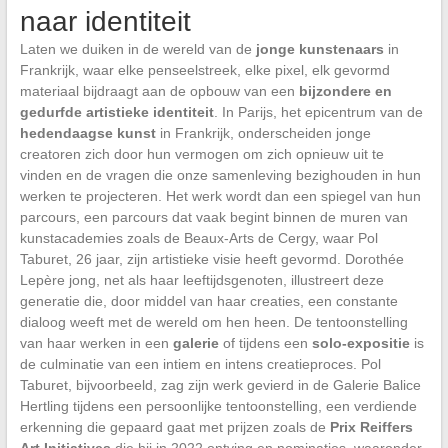
naar identiteit
Laten we duiken in de wereld van de
jonge kunstenaars
in
Frankrijk, waar elke penseelstreek, elke pixel, elk gevormd
materiaal bijdraagt aan de opbouw van een
bijzondere en
gedurfde artistieke identiteit
. In Parijs, het epicentrum van de
hedendaagse kunst
in Frankrijk, onderscheiden jonge
creatoren zich door hun vermogen om zich opnieuw uit te
vinden en de vragen die onze samenleving bezighouden in hun
werken te projecteren. Het werk wordt dan een spiegel van hun
parcours, een parcours dat vaak begint binnen de muren van
kunstacademies zoals de Beaux-Arts de Cergy, waar Pol
Taburet, 26 jaar, zijn artistieke visie heeft gevormd. Dorothée
Lepère jong, net als haar leeftijdsgenoten, illustreert deze
generatie die, door middel van haar creaties, een constante
dialoog weeft met de wereld om hen heen. De tentoonstelling
van haar werken in een
galerie
of tijdens een
solo-expositie
is
de culminatie van een intiem en intens creatieproces. Pol
Taburet, bijvoorbeeld, zag zijn werk gevierd in de Galerie Balice
Hertling tijdens een persoonlijke tentoonstelling, een verdiende
erkenning die gepaard gaat met prijzen zoals de
Prix Reiffers
Art Initiatives
die hij in 2022 ontving en nominaties, waaronder