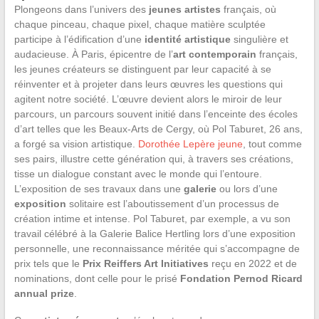
Plongeons dans l’univers des
jeunes artistes
français, où
chaque pinceau, chaque pixel, chaque matière sculptée
participe à l’édification d’une
identité artistique
singulière et
audacieuse. À Paris, épicentre de l’
art contemporain
français,
les jeunes créateurs se distinguent par leur capacité à se
réinventer et à projeter dans leurs œuvres les questions qui
agitent notre société. L’œuvre devient alors le miroir de leur
parcours, un parcours souvent initié dans l’enceinte des écoles
d’art telles que les Beaux-Arts de Cergy, où Pol Taburet, 26 ans,
a forgé sa vision artistique.
Dorothée Lepère jeune
, tout comme
ses pairs, illustre cette génération qui, à travers ses créations,
tisse un dialogue constant avec le monde qui l’entoure.
L’exposition de ses travaux dans une
galerie
ou lors d’une
exposition
solitaire est l’aboutissement d’un processus de
création intime et intense. Pol Taburet, par exemple, a vu son
travail célébré à la Galerie Balice Hertling lors d’une exposition
personnelle, une reconnaissance méritée qui s’accompagne de
prix tels que le
Prix Reiffers Art Initiatives
reçu en 2022 et de
nominations, dont celle pour le prisé
Fondation Pernod Ricard
annual prize
.