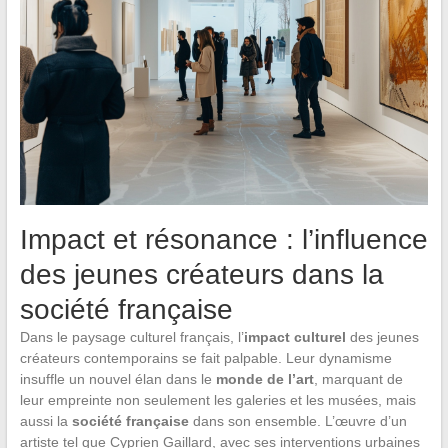
Impact et résonance : l’influence
des jeunes créateurs dans la
société française
Dans le paysage culturel français, l’
impact culturel
des jeunes
créateurs contemporains se fait palpable. Leur dynamisme
insuffle un nouvel élan dans le
monde de l’art
, marquant de
leur empreinte non seulement les galeries et les musées, mais
aussi la
société française
dans son ensemble. L’œuvre d’un
artiste tel que Cyprien Gaillard, avec ses interventions urbaines